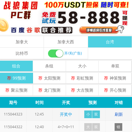
加拿大
加拿大西
台湾
比特币
开/关(广告)
组合
杀组
大小
单双
荐
99预测
荐
太阳预测
荐
彩虹预测
荐
神策预测
荐
聚云预测
荐
龙门预测
荐
大古预测
荐
开心预测
期号
时间
开奖
预测
对错
开奖中
刷新
115044323
12:45
小
双
115044322
12:40
4+7+0=11
大
双
错