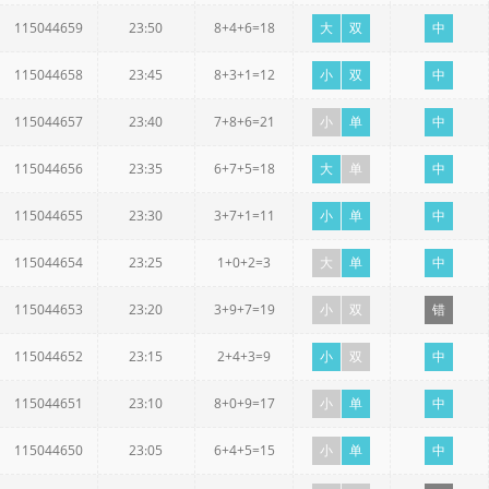
115044659
23:50
8+4+6=18
大
双
中
115044658
23:45
8+3+1=12
小
双
中
115044657
23:40
7+8+6=21
小
单
中
115044656
23:35
6+7+5=18
大
单
中
115044655
23:30
3+7+1=11
小
单
中
115044654
23:25
1+0+2=3
大
单
中
115044653
23:20
3+9+7=19
小
双
错
115044652
23:15
2+4+3=9
小
双
中
115044651
23:10
8+0+9=17
小
单
中
115044650
23:05
6+4+5=15
小
单
中