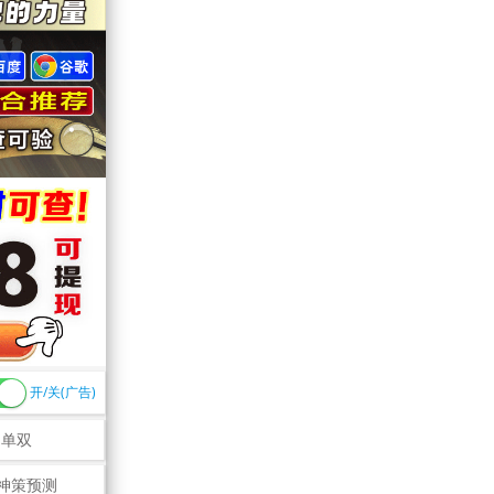
开/关(广告)
单双
神策预测