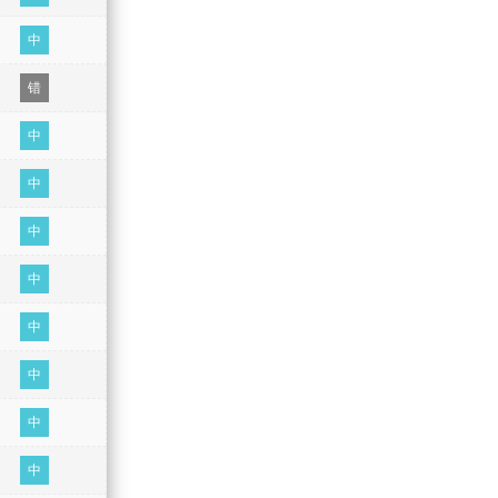
中
错
中
中
中
中
中
中
中
中