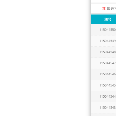
荐
聚云
期号
115044550
115044549
115044548
115044547
115044546
115044545
115044544
115044543