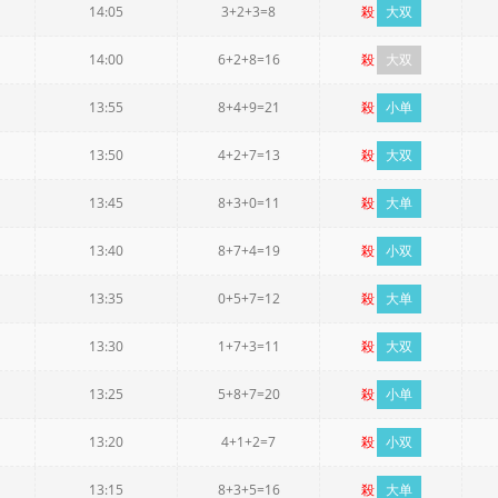
14:05
3+2+3=8
殺
大双
14:00
6+2+8=16
殺
大双
13:55
8+4+9=21
殺
小单
13:50
4+2+7=13
殺
大双
13:45
8+3+0=11
殺
大单
13:40
8+7+4=19
殺
小双
13:35
0+5+7=12
殺
大单
13:30
1+7+3=11
殺
大双
13:25
5+8+7=20
殺
小单
13:20
4+1+2=7
殺
小双
13:15
8+3+5=16
殺
大单