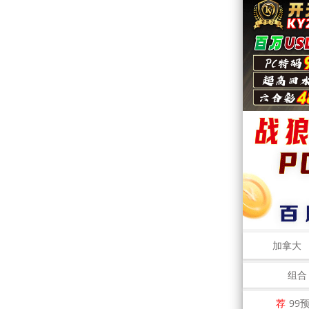
加拿大
组合
荐
99