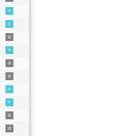
中
中
错
中
错
错
中
中
错
错