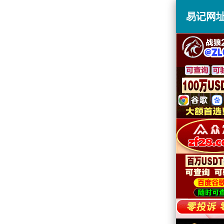
易记网址：