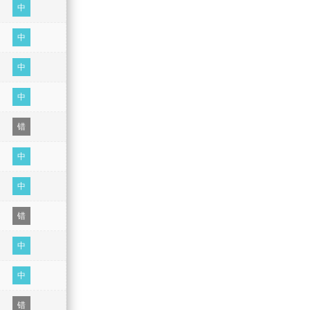
中
中
中
中
错
中
中
错
中
中
错