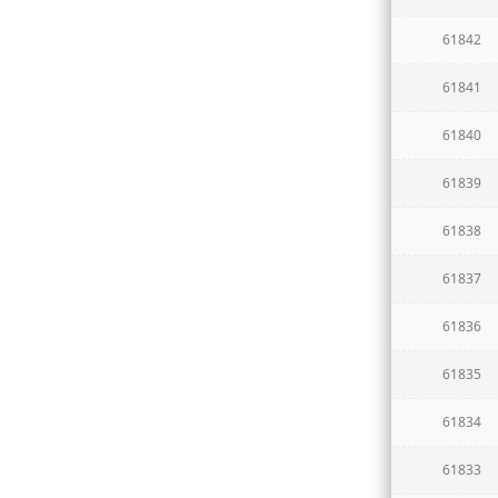
61842
61841
61840
61839
61838
61837
61836
61835
61834
61833