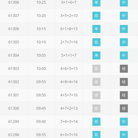
61308
10:25
0+1+6=7
单
中
61307
10:20
3+5+2=10
双
中
61306
10:15
6+1+8=15
单
中
61305
10:10
2+7+7=16
双
中
61304
10:05
5+1+1=7
单
中
61303
10:00
4+6+5=15
双
错
61302
09:55
4+8+4=16
单
错
61301
09:50
4+5+7=16
单
错
61300
09:45
4+7+2=13
双
错
61299
09:40
7+4+3=14
双
中
61298
09:35
6+3+7=16
双
中