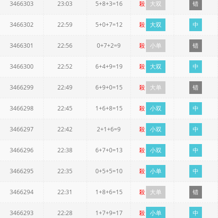
3466303
23:03
5+8+3=16
殺
大双
错
3466302
22:59
5+0+7=12
殺
大双
中
3466301
22:56
0+7+2=9
殺
小单
错
3466300
22:52
6+4+9=19
殺
大双
中
3466299
22:49
6+9+0=15
殺
大单
错
3466298
22:45
1+6+8=15
殺
小双
中
3466297
22:42
2+1+6=9
殺
小双
中
3466296
22:38
6+7+0=13
殺
小双
中
3466295
22:35
0+5+5=10
殺
小单
中
3466294
22:31
1+8+6=15
殺
大单
错
3466293
22:28
1+7+9=17
殺
小单
中