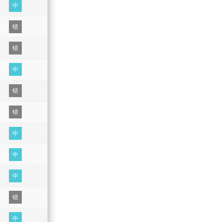
中
错
错
中
错
错
中
中
中
错
中