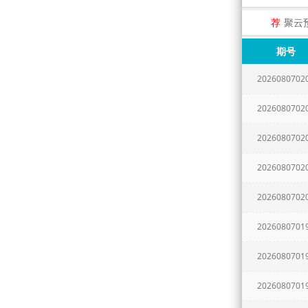
荐
聚云
期号
2026080702
2026080702
2026080702
2026080702
2026080702
2026080701
2026080701
2026080701