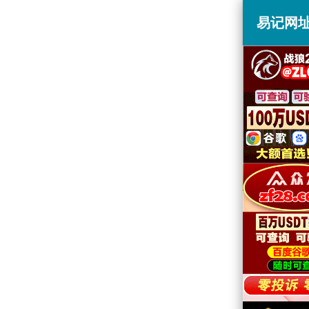
易记网址：