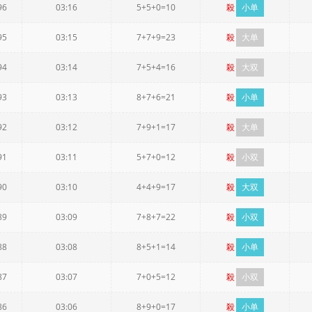
96
03:16
5+5+0=10
殺
小单
95
03:15
7+7+9=23
殺
大单
94
03:14
7+5+4=16
殺
大双
93
03:13
8+7+6=21
殺
小单
92
03:12
7+9+1=17
殺
大单
91
03:11
5+7+0=12
殺
小双
90
03:10
4+4+9=17
殺
大双
89
03:09
7+8+7=22
殺
小双
88
03:08
8+5+1=14
殺
小单
87
03:07
7+0+5=12
殺
小双
86
03:06
8+9+0=17
殺
小单