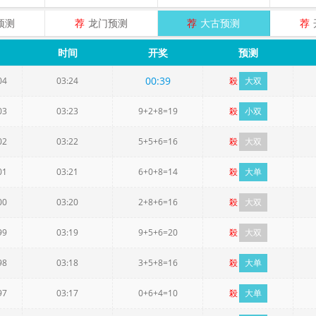
预测
荐
龙门预测
荐
大古预测
荐
时间
开奖
预测
00
:
38
04
03:24
殺
大双
03
03:23
9+2+8=19
殺
小双
02
03:22
5+5+6=16
殺
大双
01
03:21
6+0+8=14
殺
大单
00
03:20
2+8+6=16
殺
大双
99
03:19
9+5+6=20
殺
大双
98
03:18
3+5+8=16
殺
大单
97
03:17
0+6+4=10
殺
大单