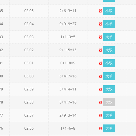
85
03:05
2+6+3=11
殺
小双
84
03:04
9+9+9=27
殺
小单
83
03:03
1+1+3=5
殺
大单
82
03:02
9+1+5=15
殺
大双
81
03:01
0+1+8=9
殺
小双
80
03:00
5+4+7=16
殺
大单
79
02:59
3+4+4=11
殺
大双
78
02:58
5+4+7=16
殺
大双
77
02:57
2+9+3=14
殺
大单
76
02:56
1+1+6=8
殺
大单