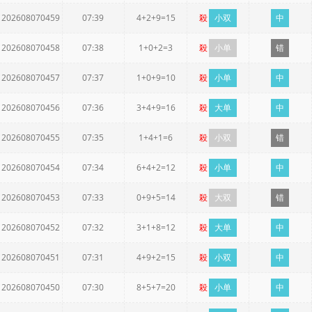
202608070459
07:39
4+2+9=15
殺
小双
中
202608070458
07:38
1+0+2=3
殺
小单
错
202608070457
07:37
1+0+9=10
殺
小单
中
202608070456
07:36
3+4+9=16
殺
大单
中
202608070455
07:35
1+4+1=6
殺
小双
错
202608070454
07:34
6+4+2=12
殺
小单
中
202608070453
07:33
0+9+5=14
殺
大双
错
202608070452
07:32
3+1+8=12
殺
大单
中
202608070451
07:31
4+9+2=15
殺
小双
中
202608070450
07:30
8+5+7=20
殺
小单
中